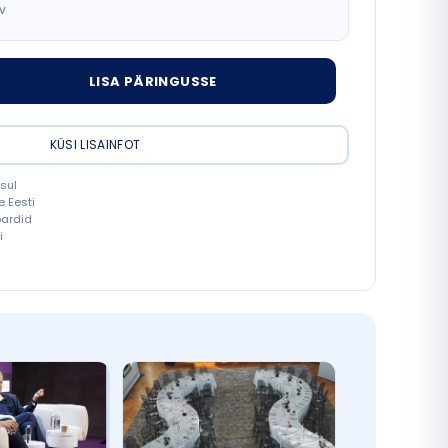
v
t naturaalne kogus
LISA PÄRINGUSSE
KÜSI LISAINFOT
sul
e Eesti
oardid
i