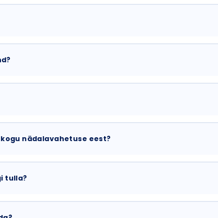
nd?
 kogu nädalavahetuse eest?
i tulla?
uda?