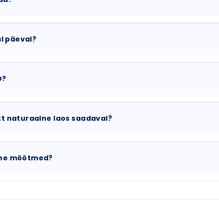
l päeval?
D?
t naturaalne laos saadaval?
lne mõõtmed?