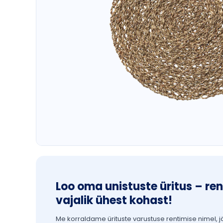
Loo oma unistuste üritus – ren
vajalik ühest kohast!
Me korraldame ürituste varustuse rentimise nimel, j