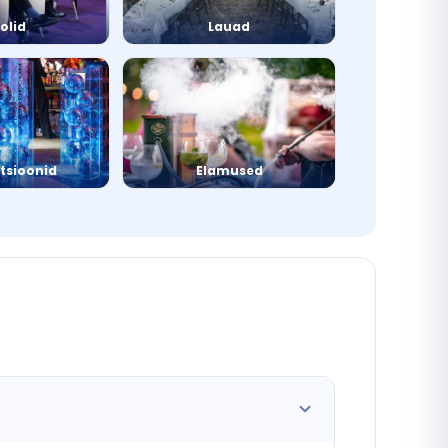
olid
Lauad
tsioonid
Elamused