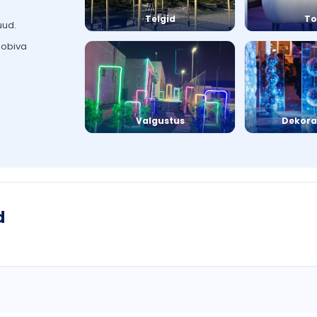
Telgid
To
uud.
sobiva
Valgustus
Dekora
d