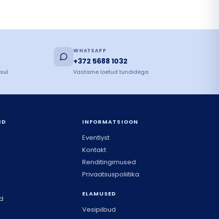
WHATSAPP
+372 5688 1032
sul
Vastame loetud tundidega
ID
INFORMATSIOON
Eventlyst
Kontakt
Renditingimused
Privaatsuspoliitika
ELAMUSED
ad
Vesipiibud