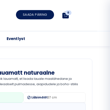
0
SAADA PÄRING
Eventlyst
uamatt naturaalne
k lauamatt, et lisada lauale maalähedane ja
deaalselt pulmadesse, aiapidudele ja boho-stiilis
Läbimõõt
37 cm