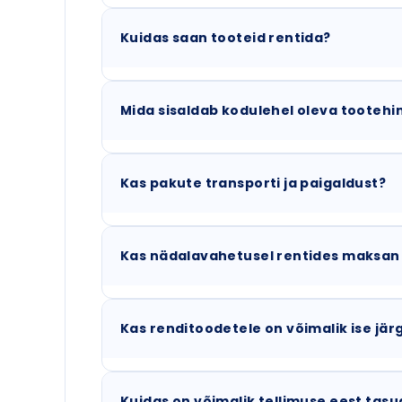
Kuidas saan tooteid rentida?
Mida sisaldab kodulehel oleva tootehi
Kas pakute transporti ja paigaldust?
Kas nädalavahetusel rentides maksan
Kas renditoodetele on võimalik ise järg
Kuidas on võimalik tellimuse eest tas