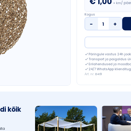
€
1,00
/ päe
+ km
Kogus
Ümmargune lauamat
Päringule vastus 24h jook
Transport ja paigaldus ül
Erilahendused ja moodb
24/7 WhatsApp klienditug
Art. nr:
D49
di kõik
äta