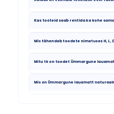
Kas tooteid saab rentida ka kohe sama
Mis tähendab toodete nimetuses H, L, 
Mitu tk on toodet Ümmargune lauamat
Mis on Ümmargune lauamatt naturaa