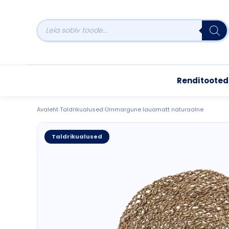
Skip
to
Products
search
content
Renditooted
Avaleht
›
Taldrikualused
›
Ümmargune lauamatt naturaalne
Taldrikualused