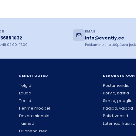
ON
EMAIL
 5688 1032
info@evently.ee
viti 09:00–17:00
Pakkumine ühe tööpäeva jook
RENDITOOTED
DEKORATSIOON
Telgid
Postamendid
Lauad
Korvid, kastid
Toolid
Sirmid, peeglid
Pehme mööbel
Padjad, vaibad
Dekoratsioonid
Potid, vaasid
Taimed
Laternad, küünl
Erilahendused