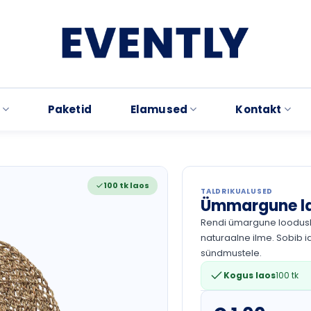
Paketid
Elamused
Kontakt
100 tk laos
TALDRIKUALUSED
Ümmargune la
Rendi ümargune loodusli
naturaalne ilme. Sobib i
sündmustele.
Kogus laos
100 tk