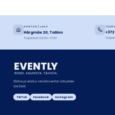
KONTOR / LADU
TELEF
+372
Härgmäe 20, Tallinn
Tööpäe
Tööpäeviti 09:00–17:00
Stiilne ja eristuv rendiinventar üritustele
üle Eesti.
TikTok
Facebook
Instagram