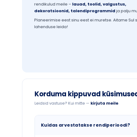
rendikulud meile –
lauad, toolid, valgustus,
dekoratsioonid, talendiprogrammid
ja palju m
Planeerimise eest sinu eest ei muretse. Aitame Sul 
lahenduse leida!
Korduma kippuvad küsimuse
Leidsid vastuse? Kui mitte —
kirjuta meile
.
Kuidas arvestatakse rendiperioodi?