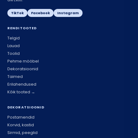
TikTok
Facebook
Instagram
RENDITOOTED
Telgid
Lauad
Toolid
Pehme mööbel
Dekoratsioonid
Taimed
Erilahendused
Kõik tooted →
DEKORATSIOONID
Postamendid
Korvid, kastid
Sirmid, peeglid