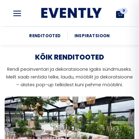
Skip
to
0
content
RENDITOOTED
INSPIRATSIOON
KÕIK RENDITOOTED
Rendi peoinventari ja dekoratsioone igaks sündmuseks.
Meilt saab rentida telke, laudu, mööblit ja dekoratsioone
– alates pop-up telkidest kuni pehme mööblini.