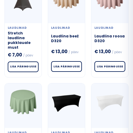
LAUDLINAD
LAUDLINAD
LAUDLINAD
Stretch
Laudlina beež
Laudlina roosa
laudlina
D320
D320
pukklauale
must
€
13,00
€
13,00
/ päev
/ päev
€
7,00
/ päev
LISA PÄRINGUSSE
LISA PÄRINGUSSE
LISA PÄRINGUSSE
LAUDLINAD
LAUDLINAD
LAUDLINAD