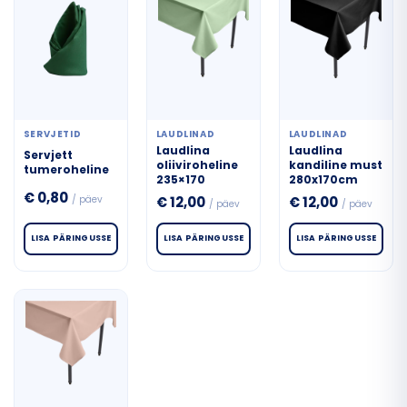
SERVJETID
LAUDLINAD
LAUDLINAD
Laudlina
Laudlina
Servjett
oliiviroheline
kandiline must
tumeroheline
235×170
280x170cm
€
0,80
/ päev
€
12,00
€
12,00
/ päev
/ päev
LISA PÄRINGUSSE
LISA PÄRINGUSSE
LISA PÄRINGUSSE