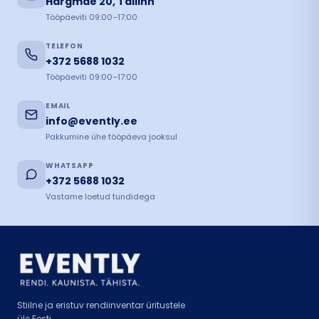
Härgmäe 20, Tallinn
Tööpäeviti 09:00–17:00
TELEFON
+372 5688 1032
Tööpäeviti 09:00–17:00
EMAIL
info@evently.ee
Pakkumine ühe tööpäeva jooksul
WHATSAPP
+372 5688 1032
Vastame loetud tundidega
Stiilne ja eristuv rendiinventar üritustele
üle Eesti.