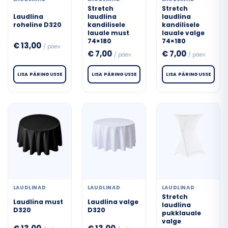
Stretch
Stretch
Laudlina
laudlina
laudlina
roheline D320
kandilisele
kandilisele
lauale must
lauale valge
74×180
74×180
€
13,00
/ päev
€
7,00
€
7,00
/ päev
/ päev
LISA PÄRINGUSSE
LISA PÄRINGUSSE
LISA PÄRINGUSSE
LAUDLINAD
LAUDLINAD
LAUDLINAD
Stretch
Laudlina must
Laudlina valge
laudlina
D320
D320
pukklauale
valge