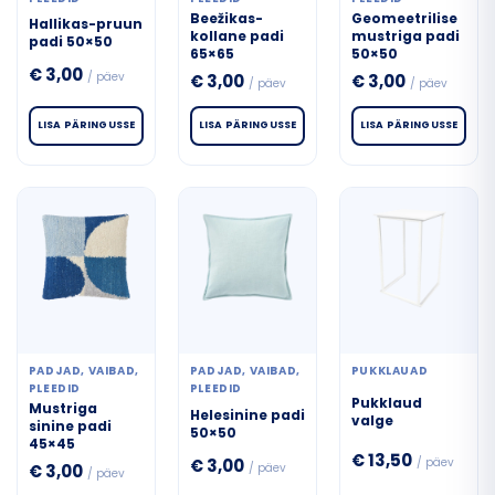
Modernne
Beežikas-
Geomeetrilise
Hallikas-pruun
Kuldne
kollane padi
mustriga padi
padi 50×50
Toolid
65×65
50×50
€
3,00
Troopiline
/ päev
€
3,00
€
3,00
/ päev
/ päev
Beež
Laternad
LISA PÄRINGUSSE
LISA PÄRINGUSSE
LISA PÄRINGUSSE
Festival
Läbipai
Vaibad
Hollywood Glam
Rohelin
Valgusketid
Romantiline
Hall
Erilahendused
Vintage
Roosa
Retro
Dekoratsioonid
PADJAD, VAIBAD,
PADJAD, VAIBAD,
PUKKLAUAD
Hõbed
PLEEDID
PLEEDID
Pukklaud
Mustriga
Rustikaalne
Helesinine padi
valge
sinine padi
Päikesevarjud
50×50
45×45
Sinine
€
13,50
/ päev
€
3,00
/ päev
€
3,00
/ päev
Pehme mööbel