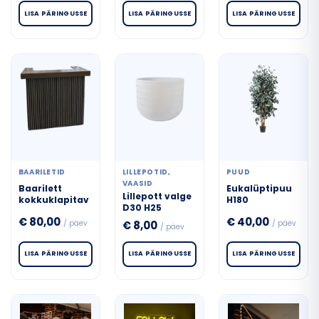
Punane
LISA PÄRINGUSSE
LISA PÄRINGUSSE
LISA PÄRINGUSSE
Telgid
Oranž
Valgustid
Kollane
Vesipiibud
Värvilin
Lilla
BAARILETID
LILLEPOTID,
PUUD
VAASID
Baarilett
Eukalüptipuu
Lillepott valge
kokkuklapitav
H180
D30 H25
€
80,00
€
40,00
/ päev
/ päev
€
8,00
/ päev
LISA PÄRINGUSSE
LISA PÄRINGUSSE
LISA PÄRINGUSSE