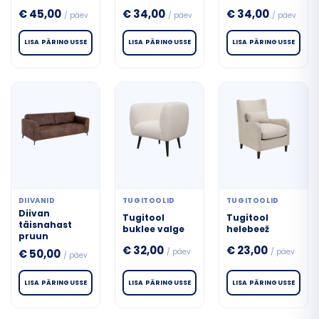
€
45,00
€
34,00
€
34,00
/ päev
/ päev
/ päev
LISA PÄRINGUSSE
LISA PÄRINGUSSE
LISA PÄRINGUSSE
DIIVANID
TUGITOOLID
TUGITOOLID
Diivan
Tugitool
Tugitool
täisnahast
buklee valge
helebeež
pruun
€
32,00
€
23,00
/ päev
/ päev
€
50,00
/ päev
LISA PÄRINGUSSE
LISA PÄRINGUSSE
LISA PÄRINGUSSE