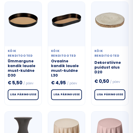
KÕIK
KÕIK
KÕIK
RENDITOOTED
RENDITOOTED
RENDITOOTED
Ümmargune
Ovaalne
Dekoratiivne
kandik lauale
kandik lauale
puidust alus
must-kuldne
must-kuldne
D20
D30
L30
€
0,50
/ päev
€
5,50
€
4,95
/ päev
/ päev
LISA PÄRINGUSSE
LISA PÄRINGUSSE
LISA PÄRINGUSSE