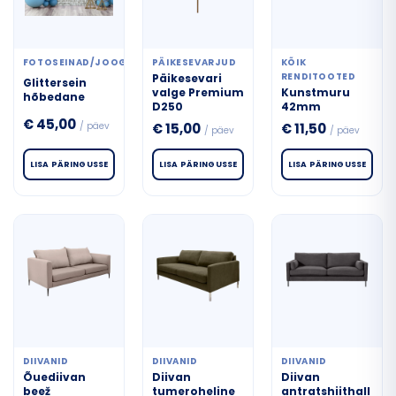
FOTOSEINAD/JOOGISEINAD
PÄIKESEVARJUD
KÕIK
RENDITOOTED
Päikesevari
Glittersein
valge Premium
Kunstmuru
hõbedane
D250
42mm
€
45,00
/ päev
€
15,00
€
11,50
/ päev
/ päev
LISA PÄRINGUSSE
LISA PÄRINGUSSE
LISA PÄRINGUSSE
DIIVANID
DIIVANID
DIIVANID
Õuediivan
Diivan
Diivan
beež
tumeroheline
antratshiithall