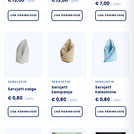
€
13,00
€
13,00
/ päev
/ päev
€
7,00
/ päev
LISA PÄRINGUSSE
LISA PÄRINGUSSE
LISA PÄRINGUSSE
SERVJETID
SERVJETID
SERVJETID
Servjett
Servjett
Servjett valge
šampanja
helesinine
€
0,80
/ päev
€
0,80
€
0,80
/ päev
/ päev
LISA PÄRINGUSSE
LISA PÄRINGUSSE
LISA PÄRINGUSSE