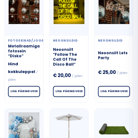
FOTOSEINAD/JOOGISEINAD
NEOONSILDID
NEOONSILDID
Metallraamiga
Neoonsilt
fotosein
Neoonsilt Lets
“Follow The
“Disko”
Party
Call Of The
Hind
Disco Ball”
kokkuleppel
€
25,00
/
/ päev
€
20,00
/ päev
päev
LISA PÄRINGUSSE
LISA PÄRINGUSSE
LISA PÄRINGUSSE